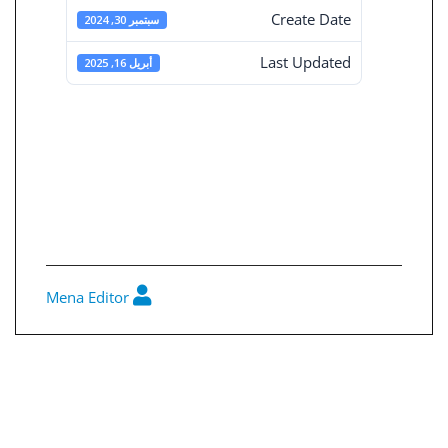
Create Date
سبتمبر 30, 2024
Last Updated
أبريل 16, 2025
القوائم المالية
المجمعة 30-9-
2024
Mena Editor
0
تصفّح
المقالات
القوائم المالية المستقلة 30-9-2024
ملخص قرارات مجلس الأدارة رقم 229