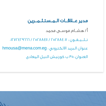
مدير عـــلاقـــات الــمــستـثــمـــرين
أ/ هشــام موســى محمد
تـــلــــيـــفـــون : 25288407 / 25288411 / 01272429666
عنوان البريد الالكتروني : hmousa@mena.com.eg
العنوان :35 ب كورنيش النيل المعادى