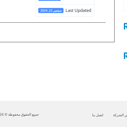
Last Updated
سبتمبر 22, 2024
0
تصفّح
المقالات
ملخص قرارات مجلس الأدارة رقم 228
جميع الحقوق محفوظة © 2026 مينا للاستثمار. تصميم وتطوير
 الشركة
اتصل بنا