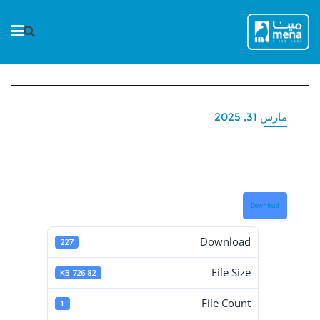
Ski
t
conten
مارس 31, 2025
القوائم المالية المستقلة 31-
3-2025
Download
Download
227
File Size
726.82 KB
File Count
1