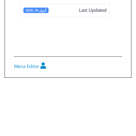
Last Updated
أبريل 16, 2025
تقرير الحوكمة
2024
Mena Editor
0
تصفّح
المقالات
ملخص قرارات مجلس الأدارة رقم 230
هيكل المساهمين في 31-12-2024