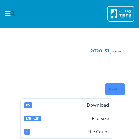
Ski
t
conten
ديسمبر 31, 2020
تقرير مجلس الادارة فى31-
12-2020
Download
Download
85
File Size
4.25 MB
File Count
1