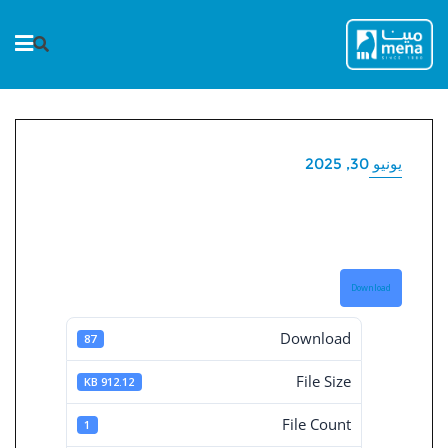
Ski
t
conten
يونيو 30, 2025
القوائم المالية المستقلة 30-
6-2025
Download
Download
87
File Size
912.12 KB
File Count
1