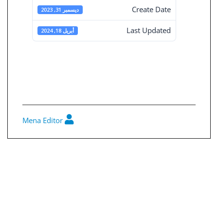
Create Date
ديسمبر 31, 2023
Last Updated
أبريل 18, 2024
هيكل المساهمين
في 31-12-2023
Mena Editor
0
تصفّح
المقالات
القوائم المالية المستقلة 31-12-2023
تقرير الحوكمة 2023