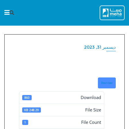
Ski
t
conten
ديسمبر 31, 2023
هيكل المساهمين في 31-12-
2023
Download
Download
860
File Size
248.29 KB
File Count
1