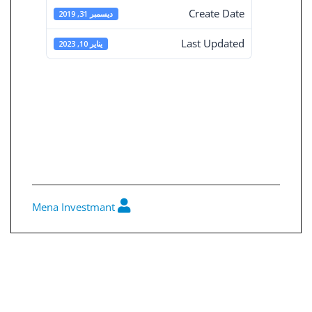
Create Date
ديسمبر 31, 2019
Last Updated
يناير 10, 2023
القوائم المالية
المجمعة 31-12-
2019
Mena Investmant
0
تصفّح
المقالات
القوائم المالية المستقلة 31-12-2019
تقرير مجلس الادارة فى31-12-2019