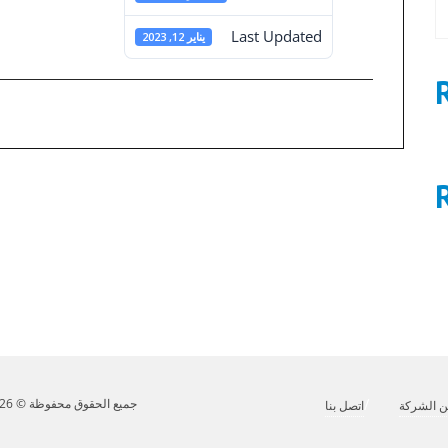
Last Updated
يناير 12, 2023
0
تصفّح
المقالات
القوائم المالية المستقلة 30-12-2020
جميع الحقوق محفوظة © 2026 مينا للاستثمار. تصميم وتطوير
 الشركة
اتصل بنا