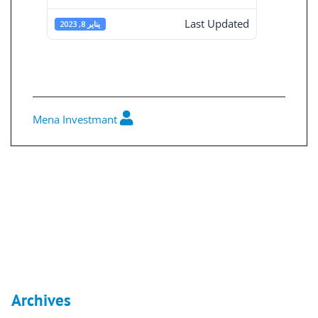
Last Updated
يناير 8, 2023
حفلات مينا 5
Mena Investmant
0
تصفّح
المقالات
تركواز 2015
مينا 5 الاصحاب
Archives