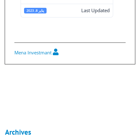
Last Updated
يناير 8, 2023
تركواز 2015
Mena Investmant
0
تصفّح
المقالات
هيكل المساهمين في 30-06-2020
النشرة الإخبارية يونيو 2010
Archives