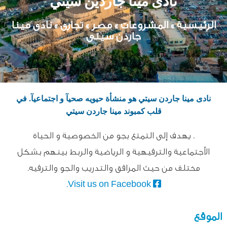
نادى مينا جاردين سيتي
الرئيسية
»
المشروعات
»
مصر
»
تجارى
» نادى مينا
جاردن سيتى
نادى مينا جاردن سيتي هو منشأة حيويه صحيآ و اجتماعيآ. في
قلب كمبوند مينا جاردن سيتي
. يهدف إلى التمتع بجو من الخصوصية و الحياة
الأجتماعية والترفيهية و الرياضية والربط بينهم بشكل
مختلف من حيث المرافق والتدريب والجو والترفيه.
Visit us on Facebook.
الموقع