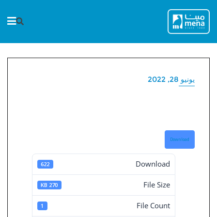
Ski
t
conten
يونيو 28, 2022
ملخص قرارات مجلس الأدارة
رقم 207
Download
Download
622
File Size
270 KB
File Count
1